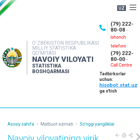
UZ
BOSHQARMA HAQIDA
(79) 222-
80-08
-
ME'YORIY HUJJATLAR
Ishonch
OCHIQ MA'LUMOTLAR
O`ZBEKISTON RESPUBLIKASI
telefoni
MILLIY STATISTIKA
QO‘MITASI
(79) 222-
NASHRLAR
NAVOIY VILOYATI
80-00
-
INTERAKTIV XIZMATLAR
Call Centre
STATISTIKA
BOSHQARMASI
Tadbirkorlar
MUROJAATLAR
uchun:
hisobot.stat.uz
MATBUOT XIZMATI
ga o'tish
KONTAKTLAR
Asosiy sahifa
Matbuot xizmati
So'nggi yangiliklar
Navoiy viloyatining yirik