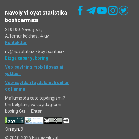
Navoiy viloyat statistika
boshqarmasi
210100, Navoiy sh.,
A.Temur ko‘chаsi, 4-uy
Kontaktlar
nv@navstat.uz •
Sayt xaritasi
•
Bizga xabar yuboring
Veb-saytning mobil ilovasini
yuklash
Veb-saytdan foydalanish uchun
qo'llanma
Ma`lumotda xato topdingizmi?
Uni belgilang va quyidagilarni
bosing
Ctrl + Enter
Onlayn: 9
© 2010-2026 Navoiy viloyat