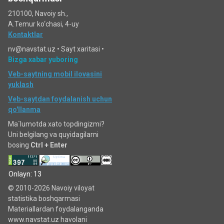
210100, Navoiy sh.,
A.Temur ko‘chаsi, 4-uy
Kontaktlar
nv@navstat.uz •
Sayt xaritasi
•
Bizga xabar yuboring
Veb-saytning mobil ilovasini
yuklash
Veb-saytdan foydalanish uchun
qo'llanma
Ma`lumotda xato topdingizmi?
Uni belgilang va quyidagilarni
bosing
Ctrl + Enter
Onlayn: 13
© 2010-2026 Navoiy viloyat
statistika boshqarmasi
Materiallardan foydalanganda
www.navstat.uz havolani