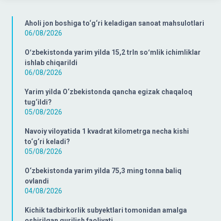
Aholi jon boshiga to‘g‘ri keladigan sanoat mahsulotlari
06/08/2026
Oʻzbekistonda yarim yilda 15,2 trln soʻmlik ichimliklar
ishlab chiqarildi
06/08/2026
Yarim yilda O‘zbekistonda qancha egizak chaqaloq
tug‘ildi?
05/08/2026
Navoiy viloyatida 1 kvadrat kilometrga necha kishi
to‘g‘ri keladi?
05/08/2026
O‘zbekistonda yarim yilda 75,3 ming tonna baliq
ovlandi
04/08/2026
Kichik tadbirkorlik subyektlari tomonidan amalga
oshirilgan qurilish faoliyati