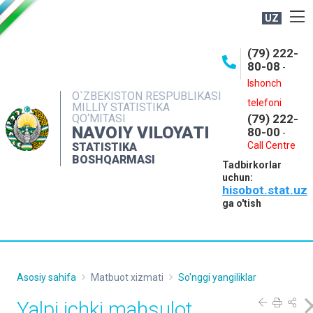
UZ
BOSHQARMA HAQIDA
(79) 222-
80-08
-
ME'YORIY HUJJATLAR
Ishonch
OCHIQ MA'LUMOTLAR
O`ZBEKISTON RESPUBLIKASI
telefoni
MILLIY STATISTIKA
QO‘MITASI
(79) 222-
NASHRLAR
NAVOIY VILOYATI
80-00
-
INTERAKTIV XIZMATLAR
Call Centre
STATISTIKA
BOSHQARMASI
Tadbirkorlar
MUROJAATLAR
uchun:
hisobot.stat.uz
MATBUOT XIZMATI
ga o'tish
KONTAKTLAR
Asosiy sahifa
Matbuot xizmati
So'nggi yangiliklar
Yalpi ichki mahsulot