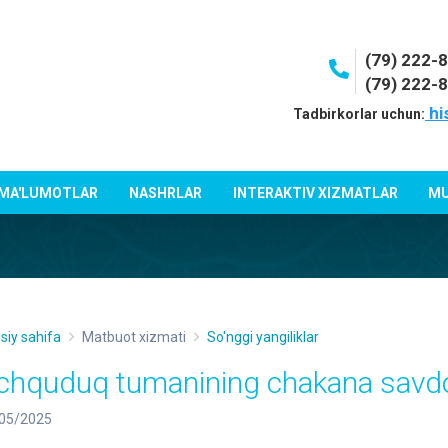
(79) 222-
(79) 222-
hi
Tadbirkorlar uchun:
 MA'LUMOTLAR
NASHRLAR
INTERAKTIV XIZMATLAR
MU
siy sahifa
Matbuot xizmati
So'nggi yangiliklar
chquduq tumanining chakana savdo
05/2025