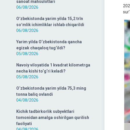
sanoat mahsulotlari
202
06/08/2026
sur
Oʻzbekistonda yarim yilda 15,2 trln
soʻmlik ichimliklar ishlab chiqarildi
06/08/2026
Yarim yilda O‘zbekistonda qancha
egizak chaqaloq tug‘ildi?
05/08/2026
Navoiy viloyatida 1 kvadrat kilometrga
necha kishi to‘g‘ri keladi?
05/08/2026
O‘zbekistonda yarim yilda 75,3 ming
tonna baliq ovlandi
04/08/2026
Kichik tadbirkorlik subyektlari
tomonidan amalga oshirilgan qurilish
faoliyati
04/08/2026