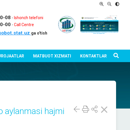
80-08
-
Ishonch telefoni
80-00
-
Call Centre
sobot.stat.uz
ga o'tish
ROJAATLAR
MATBUOT XIZMATI
KONTAKTLAR
 aylanmasi hajmi