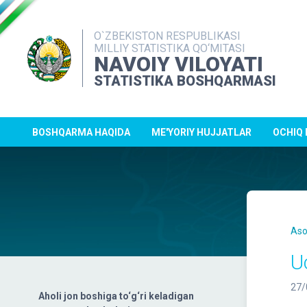
O`ZBEKISTON RESPUBLIKASI
MILLIY STATISTIKA QO‘MITASI
NAVOIY VILOYATI
STATISTIKA BOSHQARMASI
BOSHQARMA HAQIDA
ME'YORIY HUJJATLAR
OCHIQ
Aso
U
27/
Aholi jon boshiga to‘g‘ri keladigan