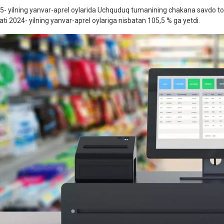
5- yilning yanvar-aprel oylarida Uchquduq tumanining chakana savdo tova
’ati 2024- yilning yanvar-aprel oylariga nisbatan 105,5 % ga yetdi.