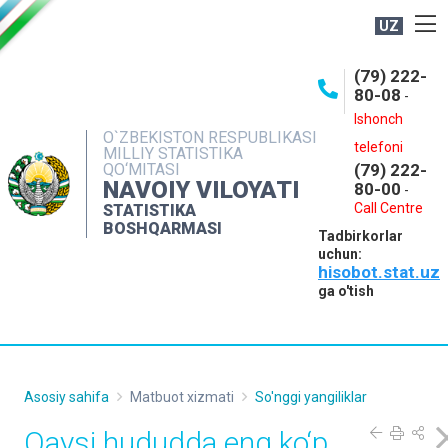
UZ
BOSHQARMA HAQIDA
(79) 222-
80-08
-
ME'YORIY HUJJATLAR
Ishonch
OCHIQ MA'LUMOTLAR
O`ZBEKISTON RESPUBLIKASI
telefoni
MILLIY STATISTIKA
QO‘MITASI
(79) 222-
NASHRLAR
NAVOIY VILOYATI
80-00
-
INTERAKTIV XIZMATLAR
Call Centre
STATISTIKA
BOSHQARMASI
Tadbirkorlar
MUROJAATLAR
uchun:
hisobot.stat.uz
MATBUOT XIZMATI
ga o'tish
KONTAKTLAR
Asosiy sahifa
Matbuot xizmati
So'nggi yangiliklar
Qaysi hududda eng ko‘p