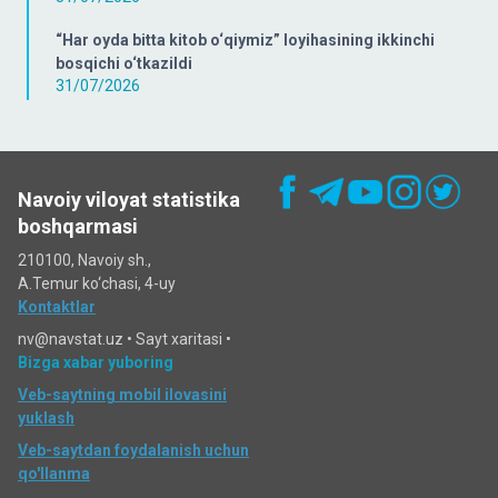
“Har oyda bitta kitob o‘qiymiz” loyihasining ikkinchi
bosqichi o‘tkazildi
31/07/2026
Navoiy viloyat statistika
boshqarmasi
210100, Navoiy sh.,
A.Temur ko‘chаsi, 4-uy
Kontaktlar
nv@navstat.uz •
Sayt xaritasi
•
Bizga xabar yuboring
Veb-saytning mobil ilovasini
yuklash
Veb-saytdan foydalanish uchun
qo'llanma