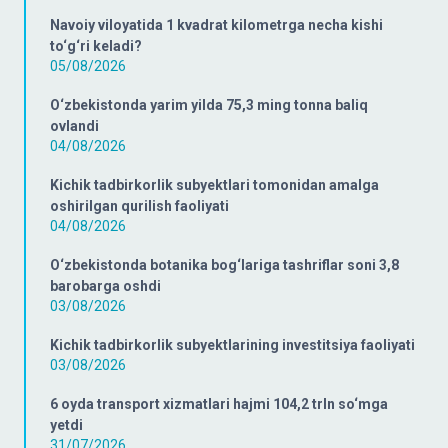
Navoiy viloyatida 1 kvadrat kilometrga necha kishi
to‘g‘ri keladi?
05/08/2026
O‘zbekistonda yarim yilda 75,3 ming tonna baliq
ovlandi
04/08/2026
Kichik tadbirkorlik subyektlari tomonidan amalga
oshirilgan qurilish faoliyati
04/08/2026
O‘zbekistonda botanika bog‘lariga tashriflar soni 3,8
barobarga oshdi
03/08/2026
Kichik tadbirkorlik subyektlarining investitsiya faoliyati
03/08/2026
6 oyda transport xizmatlari hajmi 104,2 trln so‘mga
yetdi
31/07/2026