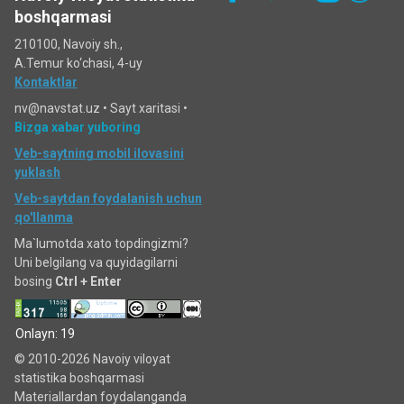
boshqarmasi
210100, Navoiy sh.,
A.Temur ko‘chаsi, 4-uy
Kontaktlar
nv@navstat.uz •
Sayt xaritasi
•
Bizga xabar yuboring
Veb-saytning mobil ilovasini
yuklash
Veb-saytdan foydalanish uchun
qo'llanma
Ma`lumotda xato topdingizmi?
Uni belgilang va quyidagilarni
bosing
Ctrl + Enter
Onlayn: 19
© 2010-2026 Navoiy viloyat
statistika boshqarmasi
Materiallardan foydalanganda