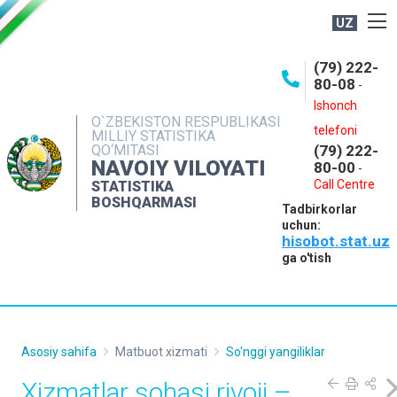
UZ
BOSHQARMA HAQIDA
(79) 222-
80-08
-
ME'YORIY HUJJATLAR
Ishonch
OCHIQ MA'LUMOTLAR
O`ZBEKISTON RESPUBLIKASI
telefoni
MILLIY STATISTIKA
QO‘MITASI
(79) 222-
NASHRLAR
NAVOIY VILOYATI
80-00
-
INTERAKTIV XIZMATLAR
Call Centre
STATISTIKA
BOSHQARMASI
Tadbirkorlar
MUROJAATLAR
uchun:
hisobot.stat.uz
MATBUOT XIZMATI
ga o'tish
KONTAKTLAR
Asosiy sahifa
Matbuot xizmati
So'nggi yangiliklar
Xizmatlar sohasi rivoji –