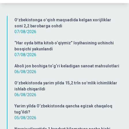
Oʻzbekistonga oʻqish maqsadida kelgan xorijliklar
soni 2,2 barobarga oshdi
07/08/2026
“Har oyda bitta kitob o‘qiymiz” loyihasining uchinchi
bosqichi yakunlandi
07/08/2026
Aholi jon boshiga to‘g‘ri keladigan sanoat mahsulotlari
06/08/2026
Oʻzbekistonda yarim yilda 15,2 trln soʻmlik ichimliklar
ishlab chiqarildi
06/08/2026
Yarim yilda O‘zbekistonda qancha egizak chaqaloq
tug‘ildi?
05/08/2026