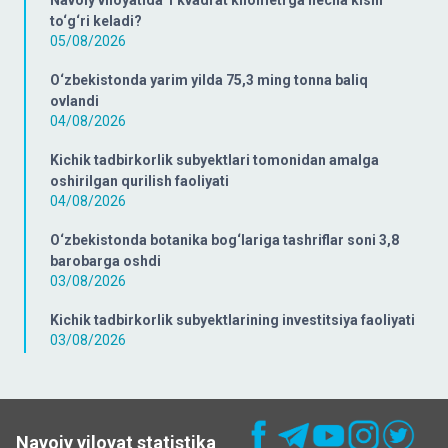
Navoiy viloyatida 1 kvadrat kilometrga necha kishi
to‘g‘ri keladi?
05/08/2026
O‘zbekistonda yarim yilda 75,3 ming tonna baliq
ovlandi
04/08/2026
Kichik tadbirkorlik subyektlari tomonidan amalga
oshirilgan qurilish faoliyati
04/08/2026
O‘zbekistonda botanika bog‘lariga tashriflar soni 3,8
barobarga oshdi
03/08/2026
Kichik tadbirkorlik subyektlarining investitsiya faoliyati
03/08/2026
Navoiy viloyat statistika