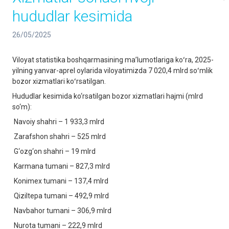
hududlar kesimida
26/05/2025
Viloyat statistika boshqarmasining maʼlumotlariga koʻra, 2025-
yilning yanvar-aprel oylarida viloyatimizda 7 020,4 mlrd soʻmlik
bozor xizmatlari koʻrsatilgan.
Hududlar kesimida ko‘rsatilgan bozor xizmatlari hajmi (mlrd
so‘m):
Navoiy shahri – 1 933,3 mlrd
Zarafshon shahri – 525 mlrd
G‘ozg‘on shahri – 19 mlrd
Karmana tumani – 827,3 mlrd
Konimex tumani – 137,4 mlrd
Qiziltepa tumani – 492,9 mlrd
Navbahor tumani – 306,9 mlrd
Nurota tumani – 222,9 mlrd