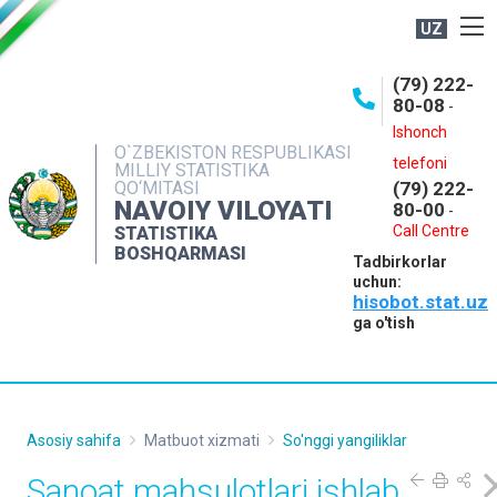
UZ
BOSHQARMA HAQIDA
(79) 222-
80-08
-
ME'YORIY HUJJATLAR
Ishonch
OCHIQ MA'LUMOTLAR
O`ZBEKISTON RESPUBLIKASI
telefoni
MILLIY STATISTIKA
QO‘MITASI
(79) 222-
NASHRLAR
NAVOIY VILOYATI
80-00
-
INTERAKTIV XIZMATLAR
Call Centre
STATISTIKA
BOSHQARMASI
Tadbirkorlar
MUROJAATLAR
uchun:
hisobot.stat.uz
MATBUOT XIZMATI
ga o'tish
KONTAKTLAR
Asosiy sahifa
Matbuot xizmati
So'nggi yangiliklar
Sanoat mahsulotlari ishlab