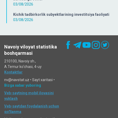
03/08/2026
Kichik tadbirkorlik subyektlarining investitsiya faoliyati
03/08/2026
Navoiy viloyat statistika
boshqarmasi
210100, Navoiy sh.,
A.Temur ko‘chаsi, 4-uy
Kontaktlar
nv@navstat.uz •
Sayt xaritasi
•
Bizga xabar yuboring
Veb-saytning mobil ilovasini
yuklash
Veb-saytdan foydalanish uchun
qo'llanma