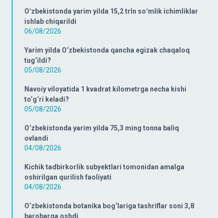
Oʻzbekistonda yarim yilda 15,2 trln soʻmlik ichimliklar
ishlab chiqarildi
06/08/2026
Yarim yilda O‘zbekistonda qancha egizak chaqaloq
tug‘ildi?
05/08/2026
Navoiy viloyatida 1 kvadrat kilometrga necha kishi
to‘g‘ri keladi?
05/08/2026
O‘zbekistonda yarim yilda 75,3 ming tonna baliq
ovlandi
04/08/2026
Kichik tadbirkorlik subyektlari tomonidan amalga
oshirilgan qurilish faoliyati
04/08/2026
O‘zbekistonda botanika bog‘lariga tashriflar soni 3,8
barobarga oshdi