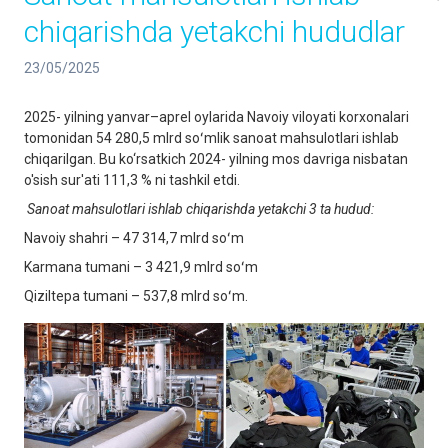
chiqarishda yetakchi hududlar
23/05/2025
2025- yilning yanvar–aprel oylarida Navoiy viloyati korxonalari
tomonidan 54 280,5 mlrd soʻmlik sanoat mahsulotlari ishlab
chiqarilgan. Bu ko‘rsatkich 2024- yilning mos davriga nisbatan
o'sish sur'ati 111,3 % ni tashkil etdi.
Sanoat mahsulotlari ishlab chiqarishda yetakchi 3 ta hudud:
Navoiy shahri – 47 314,7 mlrd soʻm
Karmana tumani – 3 421,9 mlrd soʻm
Qiziltepa tumani – 537,8 mlrd soʻm.