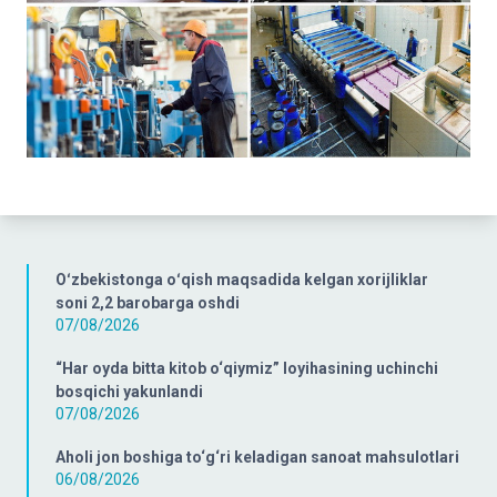
Oʻzbekistonga oʻqish maqsadida kelgan xorijliklar
soni 2,2 barobarga oshdi
07/08/2026
“Har oyda bitta kitob o‘qiymiz” loyihasining uchinchi
bosqichi yakunlandi
07/08/2026
Aholi jon boshiga to‘g‘ri keladigan sanoat mahsulotlari
06/08/2026