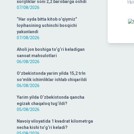
xorijliklar soni 2,2 barobarga oshdi
19/
07/08/2026
“Har oyda bitta kitob o‘qiymiz”
loyihasining uchinchi bosqichi
yakunlandi
07/08/2026
Aholi jon boshiga to‘g‘ri keladigan
sanoat mahsulotlari
06/08/2026
Oʻzbekistonda yarim yilda 15,2 trln
soʻmlik ichimliklar ishlab chiqarildi
06/08/2026
Yarim yilda O‘zbekistonda qancha
egizak chaqaloq tug‘ildi?
05/08/2026
Navoiy viloyatida 1 kvadrat kilometrga
necha kishi to‘g‘ri keladi?
05/08/2026