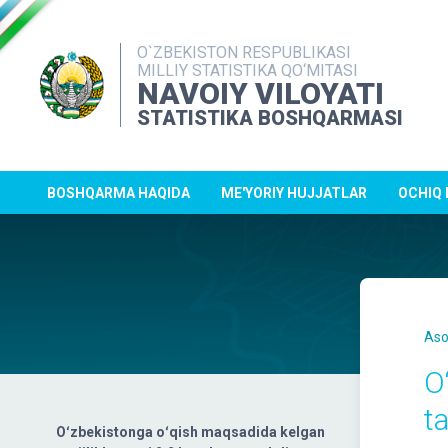
O`ZBEKISTON RESPUBLIKASI
MILLIY STATISTIKA QO‘MITASI
NAVOIY VILOYATI
STATISTIKA BOSHQARMASI
BOSHQARMA HAQIDA
ME'YORIY HUJJATLAR
OCHIQ
Aso
O
t
Oʻzbekistonga oʻqish maqsadida kelgan