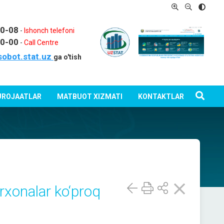
80-08
-
Ishonch telefoni
80-00
-
Call Centre
sobot.stat.uz
ga o'tish
ROJAATLAR
MATBUOT XIZMATI
KONTAKTLAR
rxonalar ko‘proq