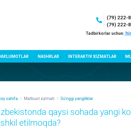
(79) 222-
(79) 222-
hi
Tadbirkorlar uchun:
 MA'LUMOTLAR
NASHRLAR
INTERAKTIV XIZMATLAR
MU
siy sahifa
Matbuot xizmati
So'nggi yangiliklar
‘zbekistonda qaysi sohada yangi ko
ashkil etilmoqda?