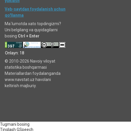
yuklash
Veb-saytdan foydalanish uchun
qo'llanma
Ma`lumotda xato topdingizmi?
Uni belgilang va quyidagilarni
bosing
Ctrl + Enter
Onlayn: 18
© 2010-2026 Navoiy viloyat
statistika boshqarmasi
Materiallardan foydalanganda
www.navstat.uz havolani
keltirish majburiy.
Tugmani bosing
Tinglash
GSpeech