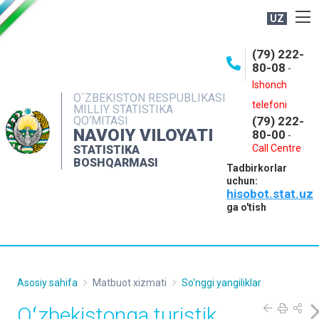
UZ
BOSHQARMA HAQIDA
(79) 222-
80-08
-
ME'YORIY HUJJATLAR
Ishonch
OCHIQ MA'LUMOTLAR
O`ZBEKISTON RESPUBLIKASI
telefoni
MILLIY STATISTIKA
QO‘MITASI
(79) 222-
NASHRLAR
NAVOIY VILOYATI
80-00
-
INTERAKTIV XIZMATLAR
Call Centre
STATISTIKA
BOSHQARMASI
Tadbirkorlar
MUROJAATLAR
uchun:
hisobot.stat.uz
MATBUOT XIZMATI
ga o'tish
KONTAKTLAR
Asosiy sahifa
Matbuot xizmati
So'nggi yangiliklar
Oʻzbekistonga turistik