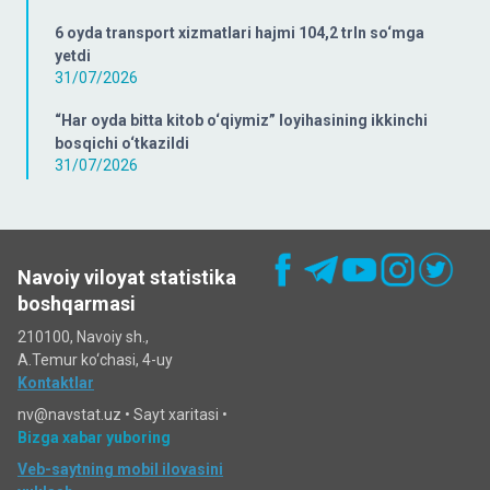
6 oyda transport xizmatlari hajmi 104,2 trln so‘mga
yetdi
31/07/2026
“Har oyda bitta kitob o‘qiymiz” loyihasining ikkinchi
bosqichi o‘tkazildi
31/07/2026
Navoiy viloyat statistika
boshqarmasi
210100, Navoiy sh.,
A.Temur ko‘chаsi, 4-uy
Kontaktlar
nv@navstat.uz •
Sayt xaritasi
•
Bizga xabar yuboring
Veb-saytning mobil ilovasini