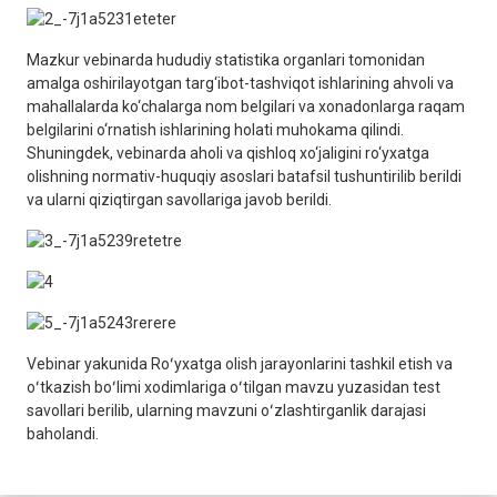
Mazkur vebinarda hududiy statistika organlari tomonidan
amalga oshirilayotgan targ‘ibot-tashviqot ishlarining ahvoli va
mahallalarda ko‘chalarga nom belgilari va xonadonlarga raqam
belgilarini o‘rnatish ishlarining holati muhokama qilindi.
Shuningdek, vebinarda aholi va qishloq xo‘jaligini ro‘yxatga
olishning normativ-huquqiy asoslari batafsil tushuntirilib berildi
va ularni qiziqtirgan savollariga javob berildi.
Vebinar yakunida Roʻyxatga olish jarayonlarini tashkil etish va
oʻtkazish boʻlimi xodimlariga oʻtilgan mavzu yuzasidan test
savollari berilib, ularning mavzuni oʻzlashtirganlik darajasi
baholandi.