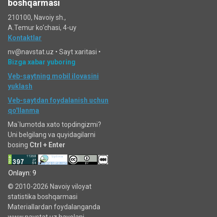
boshqarmasi
210100, Navoiy sh.,
A.Temur ko‘chаsi, 4-uy
Kontaktlar
nv@navstat.uz •
Sayt xaritasi
•
Bizga xabar yuboring
Veb-saytning mobil ilovasini
yuklash
Veb-saytdan foydalanish uchun
qo'llanma
Ma`lumotda xato topdingizmi?
Uni belgilang va quyidagilarni
bosing
Ctrl + Enter
Onlayn: 9
© 2010-2026 Navoiy viloyat
statistika boshqarmasi
Materiallardan foydalanganda