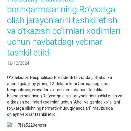
boshqarmalarining Ro‘yxatga
olish jarayonlarini tashkil etish
va o‘tkazish bo‘limlari xodimlari
uchun navbatdagi vebinar
tashkil etildi
12/12/2024
Oʻzbekiston Respublikasi Prezidenti huzuridagi Statistika
agentligida joriy yilning 12-dekabr kuni Qoraqalpogʻiston
Respublikasi, viloyatlar va Toshkent shahar statistika
boshqarmalarining Roʻyxatga olish jarayonlarini tashkil etish va
oʻtkazish boʻlimlari xodimlari uchun “Aholi va qishloq xo‘jaligini
ro‘yxatga olishning normativ-huquqiy asoslari” mavzusida
onlayn vebinar tashkil etildi.