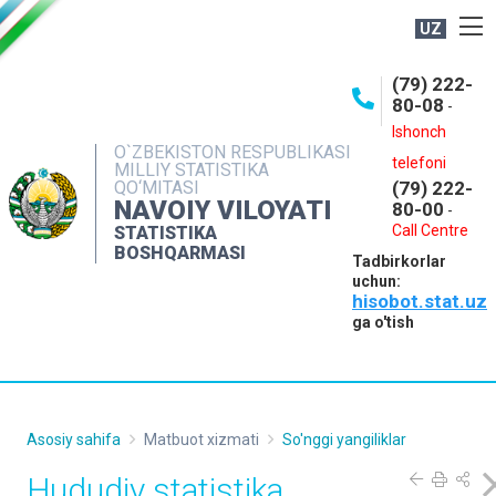
UZ
BOSHQARMA HAQIDA
(79) 222-
80-08
-
ME'YORIY HUJJATLAR
Ishonch
OCHIQ MA'LUMOTLAR
O`ZBEKISTON RESPUBLIKASI
telefoni
MILLIY STATISTIKA
QO‘MITASI
(79) 222-
NASHRLAR
NAVOIY VILOYATI
80-00
-
INTERAKTIV XIZMATLAR
Call Centre
STATISTIKA
BOSHQARMASI
Tadbirkorlar
MUROJAATLAR
uchun:
hisobot.stat.uz
MATBUOT XIZMATI
ga o'tish
KONTAKTLAR
Asosiy sahifa
Matbuot xizmati
So'nggi yangiliklar
Hududiy statistika