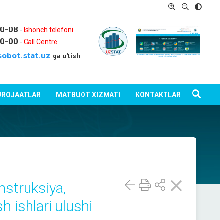
80-08
-
Ishonch telefoni
80-00
-
Call Centre
sobot.stat.uz
ga o'tish
ROJAATLAR
MATBUOT XIZMATI
KONTAKTLAR
nstruksiya,
h ishlari ulushi