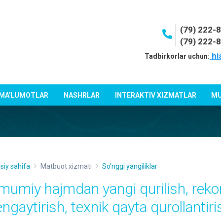
(79) 222-
(79) 222-
hi
Tadbirkorlar uchun:
 MA'LUMOTLAR
NASHRLAR
INTERAKTIV XIZMATLAR
MU
siy sahifa
Matbuot xizmati
So'nggi yangiliklar
mumiy hajmdan yangi qurilish, reko
ngaytirish, texnik qayta qurollantiris