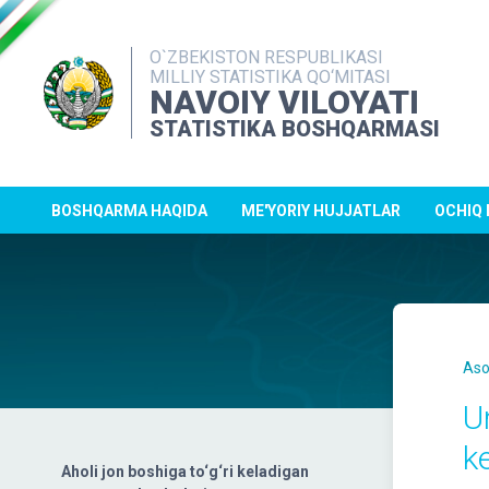
O`ZBEKISTON RESPUBLIKASI
MILLIY STATISTIKA QO‘MITASI
NAVOIY VILOYATI
STATISTIKA BOSHQARMASI
BOSHQARMA HAQIDA
ME'YORIY HUJJATLAR
OCHIQ
Aso
U
ke
Aholi jon boshiga to‘g‘ri keladigan