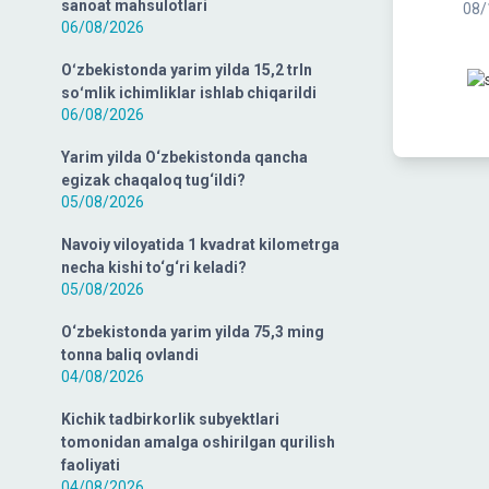
sanoat mahsulotlari
08/
06/08/2026
Oʻzbekistonda yarim yilda 15,2 trln
soʻmlik ichimliklar ishlab chiqarildi
06/08/2026
Yarim yilda O‘zbekistonda qancha
egizak chaqaloq tug‘ildi?
05/08/2026
Navoiy viloyatida 1 kvadrat kilometrga
necha kishi to‘g‘ri keladi?
05/08/2026
O‘zbekistonda yarim yilda 75,3 ming
tonna baliq ovlandi
04/08/2026
Kichik tadbirkorlik subyektlari
tomonidan amalga oshirilgan qurilish
faoliyati
04/08/2026