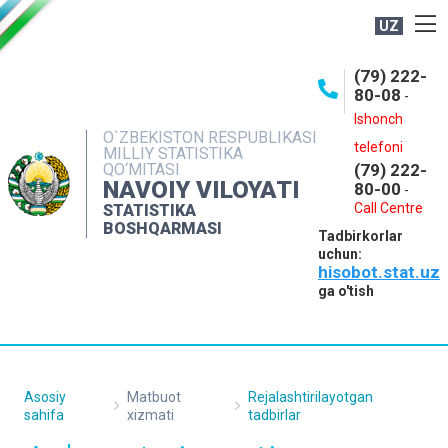
UZ
BOSHQARMA HAQIDA
(79) 222-
80-08
-
ME'YORIY HUJJATLAR
Ishonch
OCHIQ MA'LUMOTLAR
O`ZBEKISTON RESPUBLIKASI
telefoni
MILLIY STATISTIKA
QO‘MITASI
(79) 222-
NASHRLAR
NAVOIY VILOYATI
80-00
-
INTERAKTIV XIZMATLAR
Call Centre
STATISTIKA
BOSHQARMASI
Tadbirkorlar
MUROJAATLAR
uchun:
hisobot.stat.uz
MATBUOT XIZMATI
ga o'tish
KONTAKTLAR
Asosiy
Matbuot
Rejalashtirilayotgan
sahifa
xizmati
tadbirlar