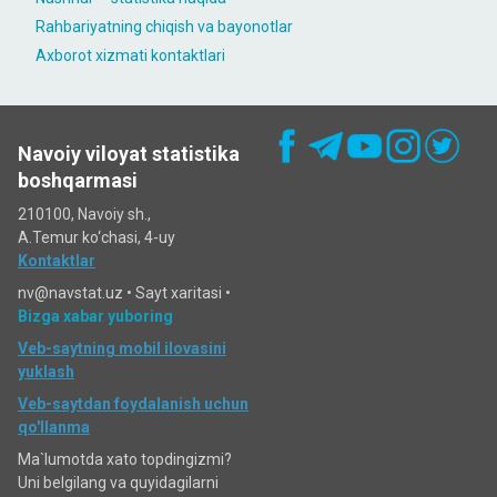
Rahbariyatning chiqish va bayonotlar
Axborot xizmati kontaktlari
Navoiy viloyat statistika
boshqarmasi
210100, Navoiy sh.,
A.Temur ko‘chаsi, 4-uy
Kontaktlar
nv@navstat.uz •
Sayt xaritasi
•
Bizga xabar yuboring
Veb-saytning mobil ilovasini
yuklash
Veb-saytdan foydalanish uchun
qo'llanma
Ma`lumotda xato topdingizmi?
Uni belgilang va quyidagilarni