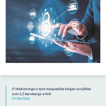
Oʻzbekistonga oʻqish maqsadida kelgan xorijliklar
soni 2,2 barobarga oshdi
07/08/2026