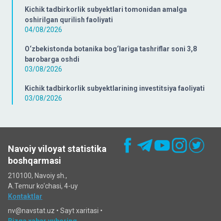
Kichik tadbirkorlik subyektlari tomonidan amalga
oshirilgan qurilish faoliyati
04/08/2026
O‘zbekistonda botanika bog‘lariga tashriflar soni 3,8
barobarga oshdi
03/08/2026
Kichik tadbirkorlik subyektlarining investitsiya faoliyati
03/08/2026
Navoiy viloyat statistika
boshqarmasi
210100, Navoiy sh.,
A.Temur ko‘chаsi, 4-uy
Kontaktlar
nv@navstat.uz •
Sayt xaritasi
•