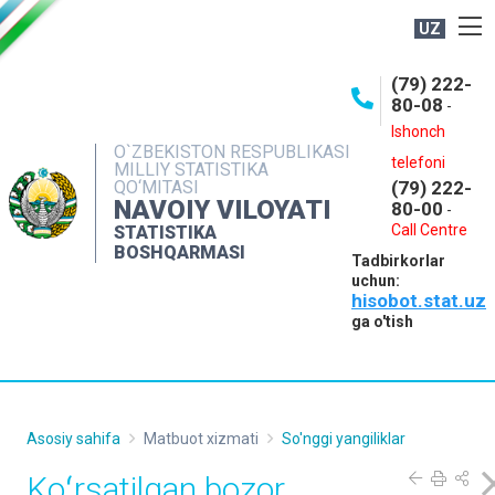
UZ
BOSHQARMA HAQIDA
(79) 222-
80-08
-
ME'YORIY HUJJATLAR
Ishonch
OCHIQ MA'LUMOTLAR
O`ZBEKISTON RESPUBLIKASI
telefoni
MILLIY STATISTIKA
QO‘MITASI
(79) 222-
NASHRLAR
NAVOIY VILOYATI
80-00
-
INTERAKTIV XIZMATLAR
Call Centre
STATISTIKA
BOSHQARMASI
Tadbirkorlar
MUROJAATLAR
uchun:
hisobot.stat.uz
MATBUOT XIZMATI
ga o'tish
KONTAKTLAR
Asosiy sahifa
Matbuot xizmati
So'nggi yangiliklar
Koʻrsatilgan bozor