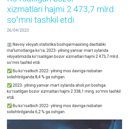
xizmatlari hajmi 2 473,7 mlrd.
soʻmni tashkil etdi
26/04/2023
🏢 Navoiy viloyati statistika boshqarmasining dastlabki
maʼlumotlariga koʻra, 2023- yilning yanvar-mart oylarida
viloyatimizda koʻrsatilgan bozor xizmatlari hajmi 2 473,7 mlrd.
soʻmni tashkil etdi.
✅ Bu koʻrsatkich 2022- yilning mos davriga nisbatan
solishtirilganda 8,4 % ga oshgan.
✅ 2023- yilning yanvar-mart oylarida aholi jon boshiga
koʻrsatilgan bozor xizmatlari hajmi 2 338,1 ming. soʻmni tashkil
etdi.
✅ Bu koʻrsatkich 2022- yilning mos davriga nisbatan
solishtirilganda 6,2 % ga oshgan.