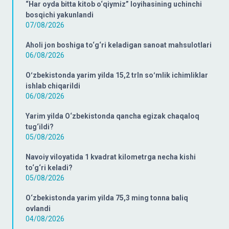
“Har oyda bitta kitob o‘qiymiz” loyihasining uchinchi
bosqichi yakunlandi
07/08/2026
Aholi jon boshiga to‘g‘ri keladigan sanoat mahsulotlari
06/08/2026
Oʻzbekistonda yarim yilda 15,2 trln soʻmlik ichimliklar
ishlab chiqarildi
06/08/2026
Yarim yilda O‘zbekistonda qancha egizak chaqaloq
tug‘ildi?
05/08/2026
Navoiy viloyatida 1 kvadrat kilometrga necha kishi
to‘g‘ri keladi?
05/08/2026
O‘zbekistonda yarim yilda 75,3 ming tonna baliq
ovlandi
04/08/2026