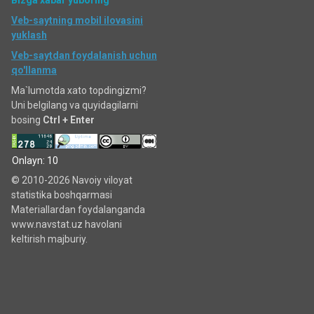
Bizga xabar yuboring
Veb-saytning mobil ilovasini
yuklash
Veb-saytdan foydalanish uchun
qo'llanma
Ma`lumotda xato topdingizmi?
Uni belgilang va quyidagilarni
bosing
Ctrl + Enter
Onlayn: 10
© 2010-2026 Navoiy viloyat
statistika boshqarmasi
Materiallardan foydalanganda
www.navstat.uz havolani
keltirish majburiy.