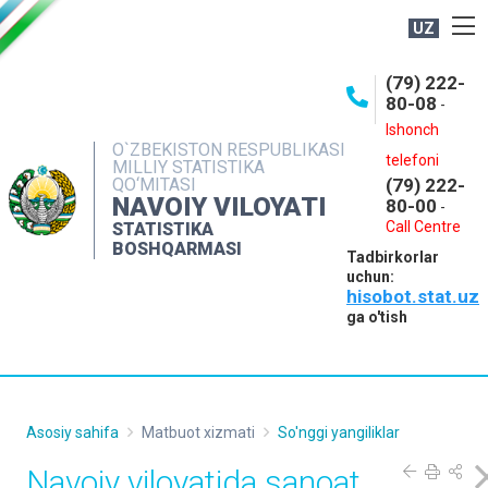
UZ
BOSHQARMA HAQIDA
(79) 222-
80-08
-
ME'YORIY HUJJATLAR
Ishonch
OCHIQ MA'LUMOTLAR
O`ZBEKISTON RESPUBLIKASI
telefoni
MILLIY STATISTIKA
QO‘MITASI
(79) 222-
NASHRLAR
NAVOIY VILOYATI
80-00
-
INTERAKTIV XIZMATLAR
Call Centre
STATISTIKA
BOSHQARMASI
Tadbirkorlar
MUROJAATLAR
uchun:
hisobot.stat.uz
MATBUOT XIZMATI
ga o'tish
KONTAKTLAR
Asosiy sahifa
Matbuot xizmati
So'nggi yangiliklar
Navoiy viloyatida sanoat