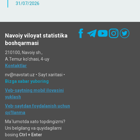
31/07/2026
Navoiy viloyat statistika
boshqarmasi
210100, Navoiy sh.,
A.Temur ko‘chаsi, 4-uy
Kontaktlar
nv@navstat.uz •
Sayt xaritasi
•
Bizga xabar yuboring
Veb-saytning mobil ilovasini
yuklash
Veb-saytdan foydalanish uchun
qo'llanma
Ma`lumotda xato topdingizmi?
Uni belgilang va quyidagilarni
bosing
Ctrl + Enter