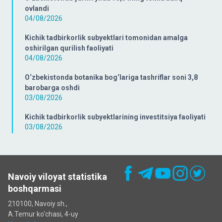
ovlandi
04/08/2026
Kichik tadbirkorlik subyektlari tomonidan amalga
oshirilgan qurilish faoliyati
04/08/2026
O‘zbekistonda botanika bog‘lariga tashriflar soni 3,8
barobarga oshdi
03/08/2026
Kichik tadbirkorlik subyektlarining investitsiya faoliyati
03/08/2026
Navoiy viloyat statistika
boshqarmasi
210100, Navoiy sh.,
A.Temur ko‘chаsi, 4-uy