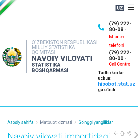
UZ
BOSHQARMA HAQIDA
(79) 222-
80-08
-
ME'YORIY HUJJATLAR
Ishonch
OCHIQ MA'LUMOTLAR
O`ZBEKISTON RESPUBLIKASI
telefoni
MILLIY STATISTIKA
QO‘MITASI
(79) 222-
NASHRLAR
NAVOIY VILOYATI
80-00
-
INTERAKTIV XIZMATLAR
Call Centre
STATISTIKA
BOSHQARMASI
Tadbirkorlar
MUROJAATLAR
uchun:
hisobot.stat.uz
MATBUOT XIZMATI
ga o'tish
KONTAKTLAR
Asosiy sahifa
Matbuot xizmati
So'nggi yangiliklar
Navoiy viloyati importidagi