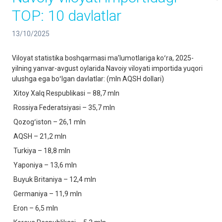
TOP: 10 davlatlar
13/10/2025
Viloyat statistika boshqarmasi maʼlumotlariga koʻra, 2025-
yilning yanvar-avgust oylarida Navoiy viloyati importida yuqori
ulushga ega boʻlgan davlatlar: (mln AQSH dollari)
Xitoy Xalq Respublikasi – 88,7 mln
Rossiya Federatsiyasi – 35,7 mln
Qozogʻiston – 26,1 mln
AQSH – 21,2 mln
Turkiya – 18,8 mln
Yaponiya – 13,6 mln
Buyuk Britaniya – 12,4 mln
Germaniya – 11,9 mln
Eron – 6,5 mln