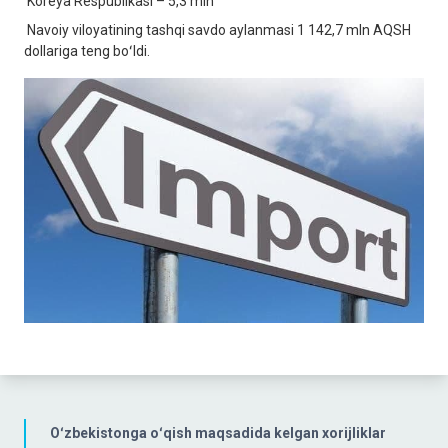
Koreya Respublikasi – 5,3 mln
Navoiy viloyatining tashqi savdo aylanmasi 1 142,7 mln AQSH
dollariga teng boʻldi.
Oʻzbekistonga oʻqish maqsadida kelgan xorijliklar