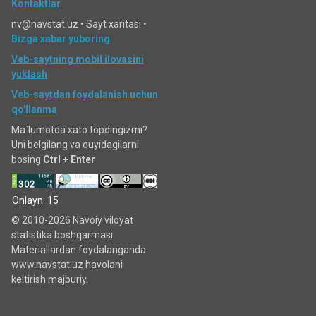
Kontaktlar
nv@navstat.uz •
Sayt xaritasi
•
Bizga xabar yuboring
Veb-saytning mobil ilovasini
yuklash
Veb-saytdan foydalanish uchun
qo'llanma
Ma`lumotda xato topdingizmi?
Uni belgilang va quyidagilarni
bosing
Ctrl + Enter
Onlayn: 15
© 2010-2026 Navoiy viloyat
statistika boshqarmasi
Materiallardan foydalanganda
www.navstat.uz havolani
keltirish majburiy.