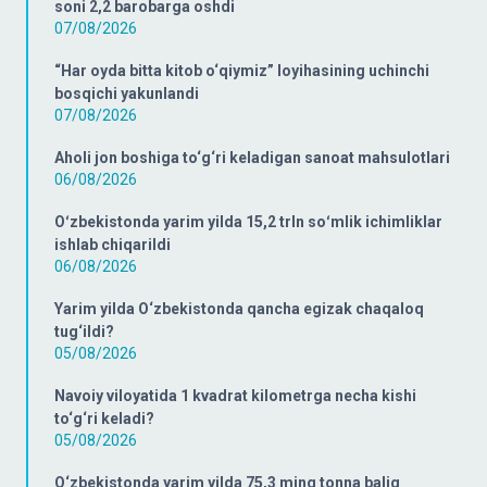
soni 2,2 barobarga oshdi
07/08/2026
“Har oyda bitta kitob o‘qiymiz” loyihasining uchinchi
bosqichi yakunlandi
07/08/2026
Aholi jon boshiga to‘g‘ri keladigan sanoat mahsulotlari
06/08/2026
Oʻzbekistonda yarim yilda 15,2 trln soʻmlik ichimliklar
ishlab chiqarildi
06/08/2026
Yarim yilda O‘zbekistonda qancha egizak chaqaloq
tug‘ildi?
05/08/2026
Navoiy viloyatida 1 kvadrat kilometrga necha kishi
to‘g‘ri keladi?
05/08/2026
O‘zbekistonda yarim yilda 75,3 ming tonna baliq