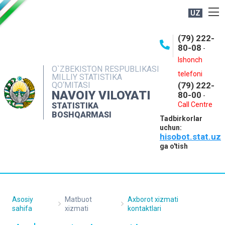
UZ
BOSHQARMA HAQIDA
(79) 222-
80-08
-
ME'YORIY HUJJATLAR
Ishonch
OCHIQ MA'LUMOTLAR
O`ZBEKISTON RESPUBLIKASI
telefoni
MILLIY STATISTIKA
QO‘MITASI
(79) 222-
NASHRLAR
NAVOIY VILOYATI
80-00
-
INTERAKTIV XIZMATLAR
Call Centre
STATISTIKA
BOSHQARMASI
Tadbirkorlar
MUROJAATLAR
uchun:
hisobot.stat.uz
MATBUOT XIZMATI
ga o'tish
KONTAKTLAR
Asosiy
Matbuot
Axborot xizmati
sahifa
xizmati
kontaktlari