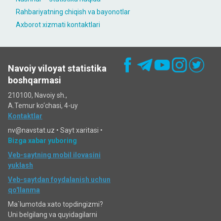
Rahbariyatning chiqish va bayonotlar
Axborot xizmati kontaktlari
Navoiy viloyat statistika
boshqarmasi
210100, Navoiy sh.,
A.Temur ko‘chаsi, 4-uy
Kontaktlar
nv@navstat.uz •
Sayt xaritasi
•
Bizga xabar yuboring
Veb-saytning mobil ilovasini
yuklash
Veb-saytdan foydalanish uchun
qo'llanma
Ma`lumotda xato topdingizmi?
Uni belgilang va quyidagilarni