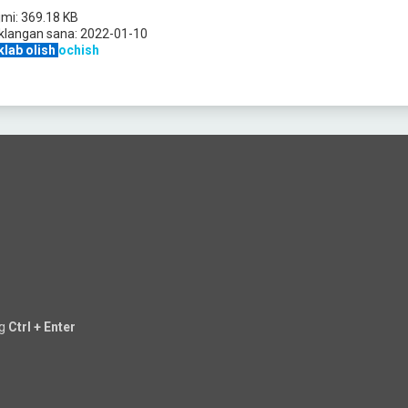
jmi:
369.18 KB
klangan sana:
2022-01-10
klab olish
ochish
ng
Ctrl + Enter