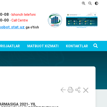
80-08
-
Ishonch telefoni
80-00
-
Call Centre
sobot.stat.uz
ga o'tish
ROJAATLAR
MATBUOT XIZMATI
KONTAKTLAR
ARMASIGA 2021- YIL