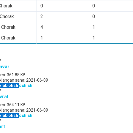
Chorak
0
0
 Chorak
2
0
I Chorak
4
1
 Chorak
1
1
f
nvar
jmi:
361.88 KB
klangan sana:
2021-06-09
klab olish
ochish
f
vral
jmi:
364.11 KB
klangan sana:
2021-06-09
klab olish
ochish
f
rt