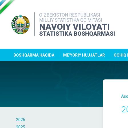
O`ZBEKISTON RESPUBLIKASI
MILLIY STATISTIKA QO‘MITASI
NAVOIY VILOYATI
STATISTIKA BOSHQARMASI
BOSHQARMA HAQIDA
ME'YORIY HUJJATLAR
OCHIQ
Aso
2
2026
2025