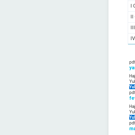
I 
II
II
IV
pd
ya
Ha
Yu
Yu
pd
fe
Ha
Yu
Yu
pd
ma