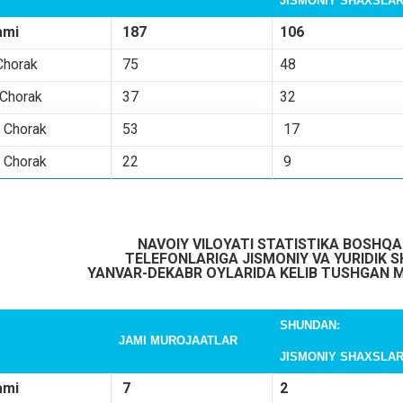
JISMONIY SHAXSLA
ami
187
106
Chorak
75
48
 Chorak
37
32
I Chorak
53
17
 Chorak
22
9
NAVOIY
VILOYATI
STATISTIKA
BOSHQA
TELEFONLARIGA
JISMONIY
VA
YURIDIK
S
YANVAR-DEKABR
OYLARIDA
KELIB
TUSHGAN
M
SHUNDAN:
JAMI MUROJAATLAR
JISMONIY SHAXSLA
ami
7
2