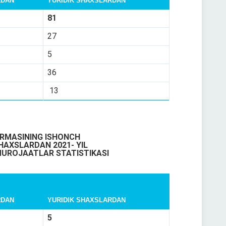
RDAN
YURIDIK SHAXSLARDAN
81
27
5
36
13
RMASINING ISHONCH
HAXSLARDAN
2021-
YIL
UROJAATLAR
STATISTIKASI
RDAN
YURIDIK SHAXSLARDAN
5