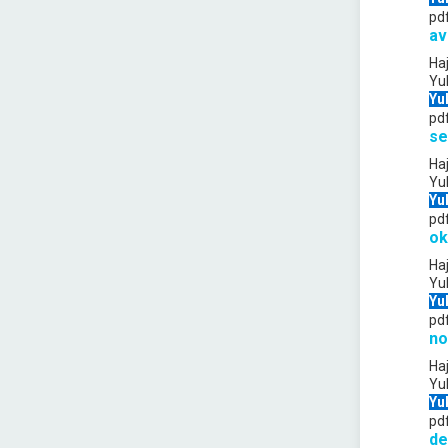
pd
av
Ha
Yu
Yu
pd
se
Ha
Yu
Yu
pd
ok
Ha
Yu
Yu
pd
no
Ha
Yu
Yu
pd
de