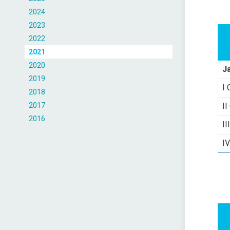
2024
2023
2022
2021
2020
J
2019
I 
2018
2017
II
2016
II
IV