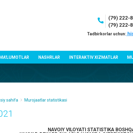
(79) 222-
(79) 222-
hi
Tadbirkorlar uchun:
 MA'LUMOTLAR
NASHRLAR
INTERAKTIV XIZMATLAR
MU
siy sahifa
Murojaatlar statistikasi
021
NAVOIY VILOYATI STATISTIKA BOSHQ