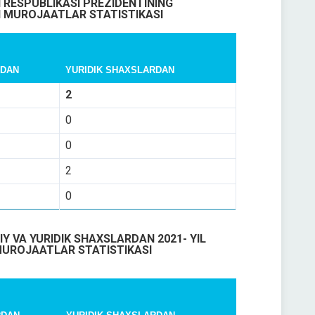
 RESPUBLIKASI PREZIDENTINING
N MUROJAATLAR STATISTIKASI
RDAN
YURIDIK SHAXSLARDAN
2
0
0
2
0
IY
VA
YURIDIK
SHAXSLARDAN
2021-
YIL
UROJAATLAR
STATISTIKASI