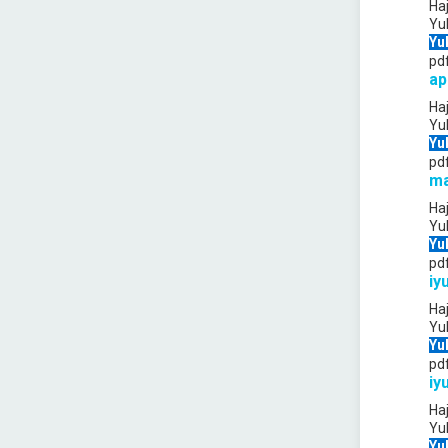
Ha
Yu
Yu
pd
ap
Ha
Yu
Yu
pd
m
Ha
Yu
Yu
pd
iy
Ha
Yu
Yu
pd
iyu
Ha
Yu
Yu