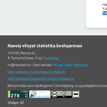
Ha
Yu
Yu
Navoiy viloyat statistika boshqarmasi
210100, Navoiy sh.,
A.Temur ko‘chаsi, 4-uy
Kontaktlar
nv@navstat.uz •
Sayt xaritasi
•
Bizga xabar yuboring
Veb-saytning mobil ilovasini yuklash
Veb-saytdan foydalanish uchun qo'llanma
Ma`lumotda xato topdingizmi? Uni belgilang va quyidagilarni bosi
Onlayn: 23