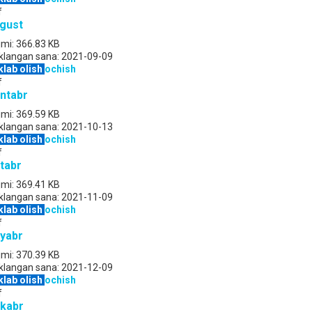
f
gust
jmi:
366.83 KB
klangan sana:
2021-09-09
klab olish
ochish
f
ntabr
jmi:
369.59 KB
klangan sana:
2021-10-13
klab olish
ochish
f
tabr
jmi:
369.41 KB
klangan sana:
2021-11-09
klab olish
ochish
f
yabr
jmi:
370.39 KB
klangan sana:
2021-12-09
klab olish
ochish
f
kabr