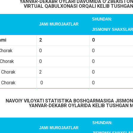
YANVAR-DEKABR
OYLARI DAVOMIDA O'ZBEKISTON
VIRTUAL QABULXONASI ORQALI KELIB TUSHGA
SHUNDAN:
JAMI MUROJAATLAR
JISMONIY SHAXSLA
ami
2
0
Chorak
0
0
 Chorak
0
0
I Chorak
2
0
 Chorak
0
0
NAVOIY
VILOYATI
STATISTIKA
BOSHQARMASIGA
JISMON
YANVAR-DEKABR
OYLARIDA
KELIB
TUSHGAN
M
SHUNDAN:
JAMI MUROJAATLAR