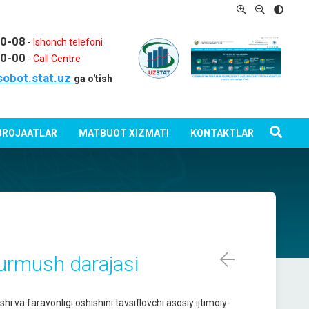
80-08
-
Ishonch telefoni
80-00
-
Call Centre
sobot.stat.uz
ga o'tish
ROJAATLAR
MATBUOT XIZMATI
KONTAKTLAR
 turmush dаrаjаsi
hi va faravonligi oshishini tavsiflovchi asosiy ijtimoiy-