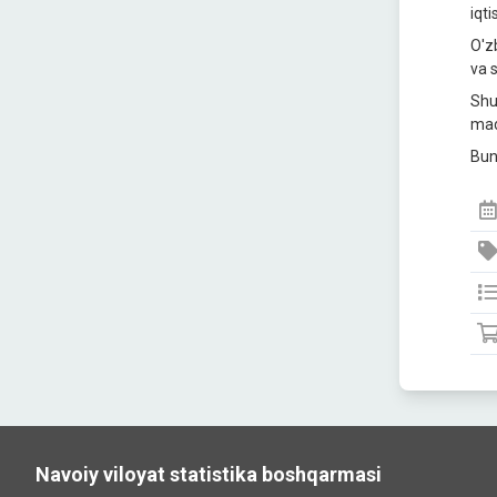
iqt
O'z
va s
Shu
mad
Bun
Navoiy viloyat statistika boshqarmasi