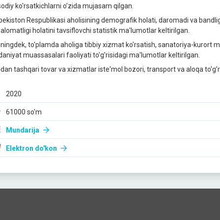
isodiy ko'rsatkichlarni o’zida mujasam qilgan.
bekiston Respublikasi aholisining demografik holati, daromadi va bandligi,
alomatligi holatini tavsiflovchi statistik ma'lumotlar keltirilgan.
ningdek, to'plamda aholiga tibbiy xizmat ko'rsatish, sanatoriya-kurort mu
aniyat muassasalari faoliyati to'g’risidagi ma'lumotlar keltirilgan.
dan tashqari tovar va xizmatlar iste'mol bozori, transport va aloqa to'g’ri
2020
61000 so'm
Mundarija
Elektron do'kon