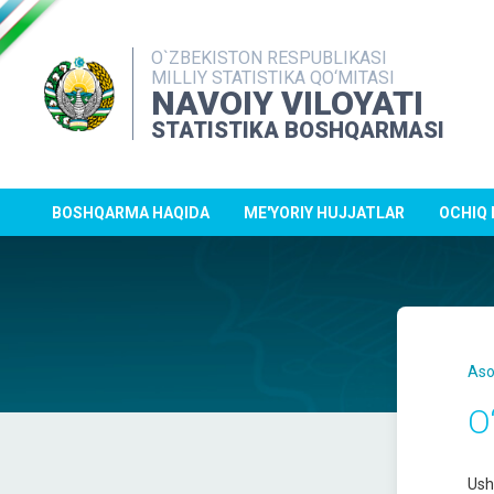
O`ZBEKISTON RESPUBLIKASI
MILLIY STATISTIKA QO‘MITASI
NAVOIY VILOYATI
STATISTIKA BOSHQARMASI
BOSHQARMA HAQIDA
ME'YORIY HUJJATLAR
OCHIQ
Aso
O
Ushb