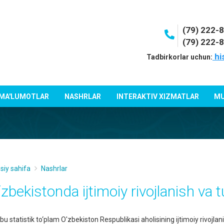
(79) 222-
(79) 222-
hi
Tadbirkorlar uchun:
 MA'LUMOTLAR
NASHRLAR
INTERAKTIV XIZMATLAR
MU
siy sahifa
Nashrlar
‘zbekistondа ijtimoiy rivojlаnish vа
u statistik to‘plаm O'zbekiston Respublikasi aholisining ijtimoiy rivojlanis