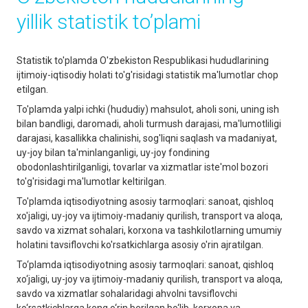
yillik statistik to’plami
Statistik to'plamda O'zbekiston Respublikasi hududlarining
ijtimoiy-iqtisodiy holati to'g'risidagi statistik ma'lumotlar chop
etilgan.
To'plamda yalpi ichki (hududiy) mahsulot, aholi soni, uning ish
bilan bandligi, daromadi, aholi turmush darajasi, ma'lumotliligi
darajasi, kasallikka chalinishi, sog'liqni saqlash va madaniyat,
uy-joy bilan ta'minlanganligi, uy-joy fondining
obodonlashtirilganligi, tovarlar va xizmatlar iste'mol bozori
to'g'risidagi ma'lumotlar keltirilgan.
To'plamda iqtisodiyotning asosiy tarmoqlari: sanoat, qishloq
xo'jaligi, uy-joy va ijtimoiy-madaniy qurilish, transport va aloqa,
savdo va xizmat sohalari, korxona va tashkilotlarning umumiy
holatini tavsiflovchi ko'rsatkichlarga asosiy o'rin ajratilgan.
To‘plаmdа iqtisodiyotning аsosiy tаrmoqlаri: sаnoаt, qishloq
xo‘jаligi, uy-joy vа ijtimoiy-mаdаniy qurilish, trаnsport vа аloqа,
sаvdo vа xizmаtlаr sohаlаridаgi аhvolni tаvsiflovchi