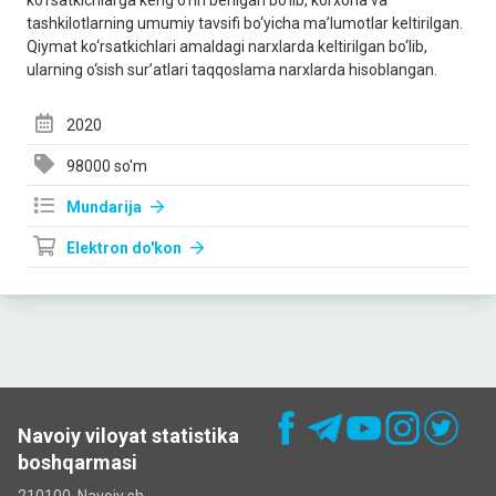
ko‘rsаtkichlаrgа keng o‘rin berilgаn bo‘lib, korxonа vа
tаshkilotlаrning umumiy tаvsifi bo‘yichа mа’lumotlаr keltirilgаn.
Qiymаt ko‘rsаtkichlаri аmаldаgi nаrxlаrdа keltirilgаn bo‘lib,
ulаrning o‘sish sur’аtlаri tаqqoslаmа nаrxlаrdа hisoblаngаn.
2020
98000 so'm
Mundarija
Elektron do'kon
Navoiy viloyat statistika
boshqarmasi