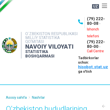
UZ
BOSHQARMA HAQIDA
(79) 222-
80-08
-
ME'YORIY HUJJATLAR
Ishonch
OCHIQ MA'LUMOTLAR
O`ZBEKISTON RESPUBLIKASI
telefoni
MILLIY STATISTIKA
QO‘MITASI
(79) 222-
NASHRLAR
NAVOIY VILOYATI
80-00
-
INTERAKTIV XIZMATLAR
Call Centre
STATISTIKA
BOSHQARMASI
Tadbirkorlar
MUROJAATLAR
uchun:
hisobot.stat.uz
MATBUOT XIZMATI
ga o'tish
KONTAKTLAR
Asosiy sahifa
Nashrlar
O’zbekiston hududlarining