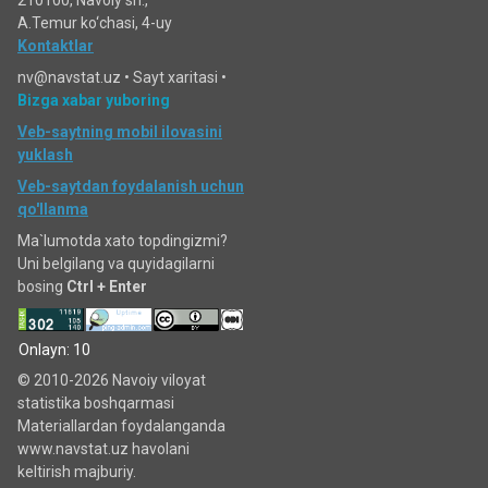
210100, Navoiy sh.,
A.Temur ko‘chаsi, 4-uy
Kontaktlar
nv@navstat.uz •
Sayt xaritasi
•
Bizga xabar yuboring
Veb-saytning mobil ilovasini
yuklash
Veb-saytdan foydalanish uchun
qo'llanma
Ma`lumotda xato topdingizmi?
Uni belgilang va quyidagilarni
bosing
Ctrl + Enter
Onlayn: 10
© 2010-2026 Navoiy viloyat
statistika boshqarmasi
Materiallardan foydalanganda
www.navstat.uz havolani
keltirish majburiy.