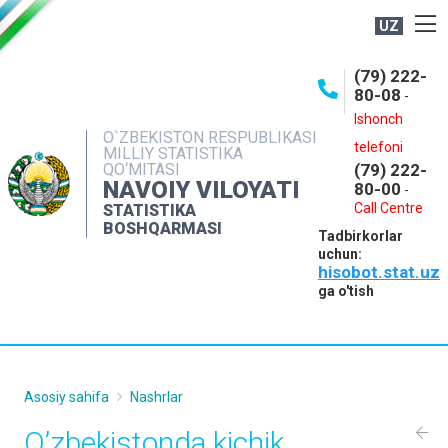
UZ
BOSHQARMA HAQIDA
(79) 222-
80-08
-
ME'YORIY HUJJATLAR
Ishonch
OCHIQ MA'LUMOTLAR
O`ZBEKISTON RESPUBLIKASI
telefoni
MILLIY STATISTIKA
QO‘MITASI
(79) 222-
NASHRLAR
NAVOIY VILOYATI
80-00
-
INTERAKTIV XIZMATLAR
Call Centre
STATISTIKA
BOSHQARMASI
Tadbirkorlar
MUROJAATLAR
uchun:
hisobot.stat.uz
MATBUOT XIZMATI
ga o'tish
KONTAKTLAR
Asosiy sahifa
Nashrlar
O’zbekistonda kichik