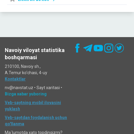
Navoiy viloyat statistika
boshqarmasi
210100, Navoiy sh.,
A.Temur ko‘chаsi, 4-uy
Kontaktlar
nv@navstat.uz •
Sayt xaritasi
•
Bizga xabar yuboring
Veb-saytning mobil ilovasini
yuklash
Veb-saytdan foydalanish uchun
qo'llanma
Ma`lumotda xato topdingizmi?