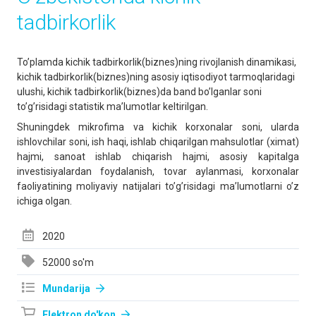
tadbirkorlik
To’plamda kichik tadbirkorlik(biznes)ning rivojlanish dinamikasi,
kichik tadbirkorlik(biznes)ning asosiy iqtisodiyot tarmoqlaridagi
ulushi, kichik tadbirkorlik(biznes)da band bo’lganlar soni
to’g’risidagi statistik ma’lumotlar keltirilgan.
Shuningdek mikrofima va kichik korxonalar soni, ularda
ishlovchilar soni, ish haqi, ishlab chiqarilgan mahsulotlar (ximat)
hajmi, sanoat ishlab chiqarish hajmi, asosiy kapitalga
investisiyalardan foydalanish, tovar aylanmasi, korxonalar
faoliyatining moliyaviy natijalari to’g’risidagi ma’lumotlarni o’z
ichiga olgan.
2020
52000 so'm
Mundarija
Elektron do'kon