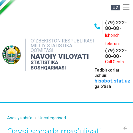
UZ
BOSHQARMA HAQIDA
(79) 222-
80-08
-
ME'YORIY HUJJATLAR
Ishonch
OCHIQ MA'LUMOTLAR
O`ZBEKISTON RESPUBLIKASI
telefoni
MILLIY STATISTIKA
QO‘MITASI
(79) 222-
NASHRLAR
NAVOIY VILOYATI
80-00
-
INTERAKTIV XIZMATLAR
Call Centre
STATISTIKA
BOSHQARMASI
Tadbirkorlar
MUROJAATLAR
uchun:
hisobot.stat.uz
MATBUOT XIZMATI
ga o'tish
KONTAKTLAR
Asosiy sahifa
Uncategorised
Qaysi sohada mas’uliyati