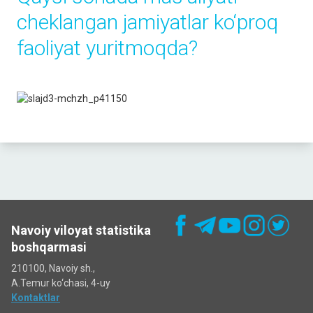
cheklangan jamiyatlar ko‘proq
faoliyat yuritmoqda?
Navoiy viloyat statistika
boshqarmasi
210100, Navoiy sh.,
A.Temur ko‘chаsi, 4-uy
Kontaktlar