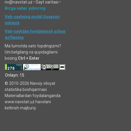
nv@navstat.uz •
Sayt xaritasi
•
Bizga xabar yuboring
Veb-saytning mobil ilovasini
yuklash
Veb-saytdan foydalanish uchun
qo'llanma
Ma`lumotda xato topdingizmi?
Uni belgilang va quyidagilarni
bosing
Ctrl + Enter
Onlayn: 15
© 2010-2026 Navoiy viloyat
statistika boshqarmasi
Materiallardan foydalanganda
www.navstat.uz havolani
keltirish majburiy.