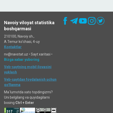
Navoiy viloyat statistika
boshqarmasi
210100, Navoiy sh.,
A.Temur ko‘chаsi, 4-uy
Kontaktlar
nv@navstat.uz •
Sayt xaritasi
•
Bizga xabar yuboring
Veb-saytning mobil ilovasini
yuklash
Veb-saytdan foydalanish uchun
qo'llanma
Ma`lumotda xato topdingizmi?
Uni belgilang va quyidagilarni
bosing
Ctrl + Enter