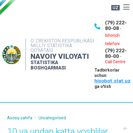
UZ
BOSHQARMA HAQIDA
(79) 222-
80-08
-
ME'YORIY HUJJATLAR
Ishonch
OCHIQ MA'LUMOTLAR
O`ZBEKISTON RESPUBLIKASI
telefoni
MILLIY STATISTIKA
QO‘MITASI
(79) 222-
NASHRLAR
NAVOIY VILOYATI
80-00
-
INTERAKTIV XIZMATLAR
Call Centre
STATISTIKA
BOSHQARMASI
Tadbirkorlar
MUROJAATLAR
uchun:
hisobot.stat.uz
MATBUOT XIZMATI
ga o'tish
KONTAKTLAR
Asosiy sahifa
Uncategorised
10 va undan katta yoshlilar