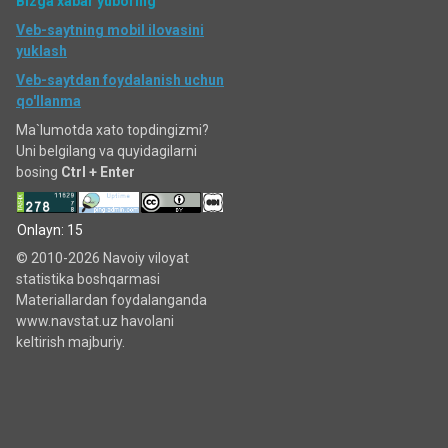
Bizga xabar yuboring
Veb-saytning mobil ilovasini
yuklash
Veb-saytdan foydalanish uchun
qo'llanma
Ma`lumotda xato topdingizmi?
Uni belgilang va quyidagilarni
bosing
Ctrl + Enter
Onlayn: 15
© 2010-2026 Navoiy viloyat
statistika boshqarmasi
Materiallardan foydalanganda
www.navstat.uz havolani
keltirish majburiy.