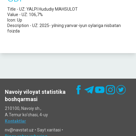
Title - UZ:
YALPI Hududiy MAHSULOT
Value - UZ:
106,7%
Icon:
Up
Description - UZ:
2025- yilning yanvar-iyun oylariga nisbatan
foizda
Navoiy viloyat statistika
boshqarmasi
210100, Navoiy sh.,
A.Temur ko‘chаsi, 4-uy
Kontaktlar
nv@navstat.uz •
Sayt xaritasi
•