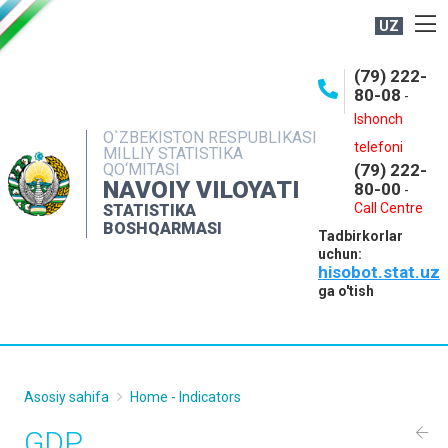
UZ
BOSHQARMA HAQIDA
(79) 222-
80-08
-
ME'YORIY HUJJATLAR
Ishonch
OCHIQ MA'LUMOTLAR
O`ZBEKISTON RESPUBLIKASI
telefoni
MILLIY STATISTIKA
QO‘MITASI
(79) 222-
NASHRLAR
NAVOIY VILOYATI
80-00
-
INTERAKTIV XIZMATLAR
Call Centre
STATISTIKA
BOSHQARMASI
Tadbirkorlar
MUROJAATLAR
uchun:
hisobot.stat.uz
MATBUOT XIZMATI
ga o'tish
KONTAKTLAR
Asosiy sahifa
Home - Indicators
GDP